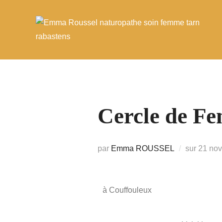
Cercle de F
par
Emma ROUSSEL
sur
21 no
à Couffouleux