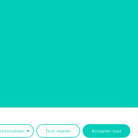
Inspiro Theme
par
WPZOOM
rsonnaliser
Tout rejeter
Accepter tout